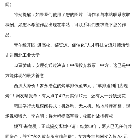
闻）
联系我们
特别提醒：如果我们使用了您的图片，请作者与本站联系索取
稿酬。如您不希望作品出现在本站，可联系我们要求撤下您的作
品。
青羊经开区“进高校、链资源、促转化”人才科技交流对接活动
走进西北工业大学
12票赞成，安理会通过决议！中俄投弃权票，中方：这已是中
方能体现的最大善意
西贝大降价！罗永浩点的烤羊排低至99元，“羊排送到门店现
烤”！网友晒账单：有人点了417元实付17元，还有人一分钱没花
韩国举行大规模阅兵式：机器狗、无人机、钻地导弹亮相，现
场视频曝光！李在明：将大幅提高军费，收回作战指挥权
妮可·基德曼，正式提交离婚申请！结婚19年，两人已无任何共
同资产，并将“永久放弃所有赡养费”，女方去年片酬收入超2亿元