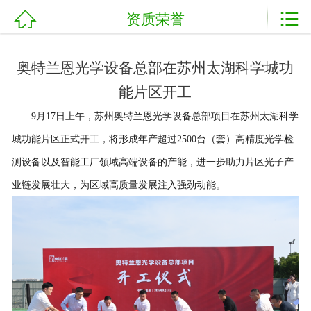



资质荣誉
网站首页
加盟电话：
0898-08980898
关于我们
奥特兰恩光学设备总部在苏州太湖科学城功
产品展示
能片区开工
9月17日上午，苏州奥特兰恩光学设备总部项目在苏州太湖科学
新闻资讯
城功能片区正式开工，将形成年产超过2500台（套）高精度光学检
基地展示
测设备以及智能工厂领域高端设备的产能，进一步助力片区光子产
业链发展壮大，为区域高质量发展注入强劲动能。
客户案例
资质荣誉
农业技术
服务流程